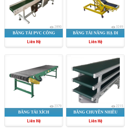
2890
3249
BĂNG TẢI PVC CÔNG
BĂNG TẢI NÂNG HẠ DI
Liên Hệ
Liên Hệ
NGHIỆP
ĐỘNG
2379
2215
BĂNG TẢI XÍCH
BĂNG CHUYỀN NHIỀU
Liên Hệ
Liên Hệ
TẦNG