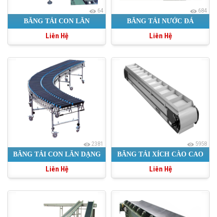
64
684
BĂNG TẢI CON LĂN
BĂNG TẢI NƯỚC ĐÁ
Liên Hệ
Liên Hệ
2381
5958
BĂNG TẢI CON LĂN DẠNG
BĂNG TẢI XÍCH CÀO CAO
Liên Hệ
Liên Hệ
XẾP
SU