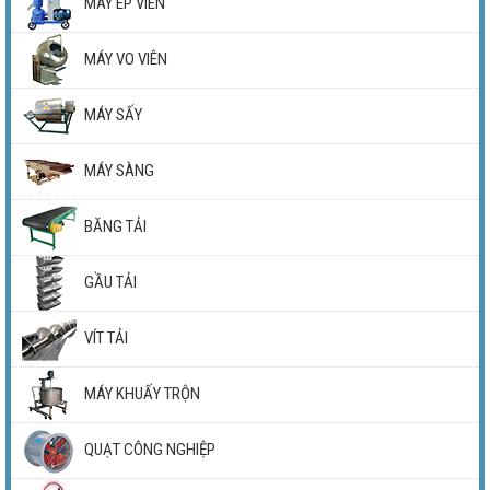
MÁY ÉP VIÊN
MÁY VO VIÊN
MÁY SẤY
MÁY SÀNG
BĂNG TẢI
GẦU TẢI
VÍT TẢI
MÁY KHUẤY TRỘN
QUẠT CÔNG NGHIỆP