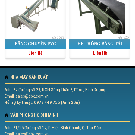
3523
526
BĂNG CHUYỀN PVC
HỆ THỐNG BĂNG TẢI
Liên Hệ
Liên Hệ
NHÀ MÁY SẢN XUẤT
Add: 27 đường số 29, KCN Sóng Thần 2, Dĩ An, Bình Dương.
Email: sales@dbk.com.vn
Hỗ trợ kỹ thuật: 0973 449 755 (Anh Sơn)
VĂN PHÒNG HỒ CHÍ MINH
Add: 21/15 đường số 17, P. Hiệp Bình Chánh, Q. Thủ Đức.
Email: sales@dbk.com.vn