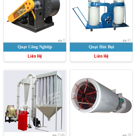
0
61
Quạt Công Nghiệp
Quạt Hút Bụi
Liên Hệ
Liên Hệ
2246
53