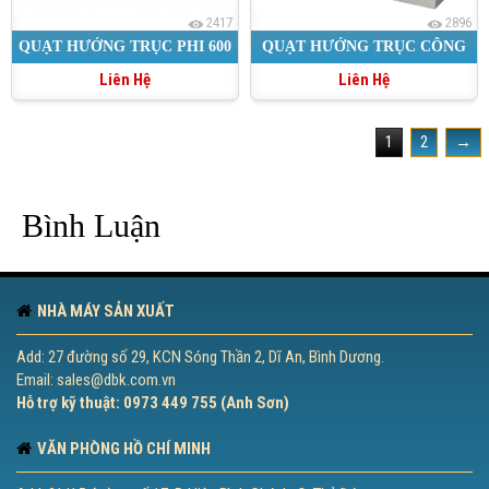
2417
2896
QUẠT HƯỚNG TRỤC PHI 600
QUẠT HƯỚNG TRỤC CÔNG
Liên Hệ
Liên Hệ
NGHIỆP ÁP SUẤT CAO
1
2
→
Bình Luận
NHÀ MÁY SẢN XUẤT
Add: 27 đường số 29, KCN Sóng Thần 2, Dĩ An, Bình Dương.
Email: sales@dbk.com.vn
Hỗ trợ kỹ thuật: 0973 449 755 (Anh Sơn)
VĂN PHÒNG HỒ CHÍ MINH