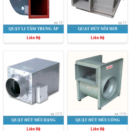
58
33
QUẠT LI TÂM TRUNG ÁP
QUẠT HÚT NỒI HƠI
Liên Hệ
Liên Hệ
NHỎ
2473
2396
QUẠT HÚT MÙI DẠNG
QUẠT HÚT MÙI CÔNG
Liên Hệ
Liên Hệ
VUÔNG
NGHIỆP