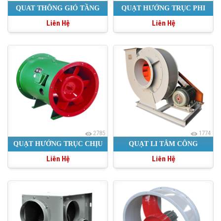
QUAT THÔNG GIÓ TẦNG
QUẠT HƯỚNG TRỤC PHI
Liên Hệ
Liên Hệ
HẦM
600
2785
1774
QUẠT HƯỚNG TRỤC CHỊU
QUẠT LI TÂM CÔNG
Liên Hệ
Liên Hệ
NHIỆT
NGHIỆP