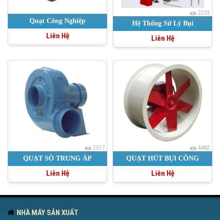
2253
Quạt Công Nghiệp
Hệ Thống Sử Lý Bụi
Liên Hệ
Liên Hệ
2517
4482
QUẠT SÒ TRUNG ÁP
QUẠT HÚT BỤI CÔNG
Liên Hệ
Liên Hệ
NGHIỆP DẠNG HƯỚNG
TRỤC
NHÀ MÁY SẢN XUẤT