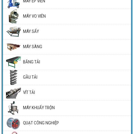
MÁY ÉP VIÊN
MÁY VO VIÊN
MÁY SẤY
MÁY SÀNG
BĂNG TẢI
GẦU TẢI
VÍT TẢI
MÁY KHUẤY TRỘN
QUẠT CÔNG NGHIỆP