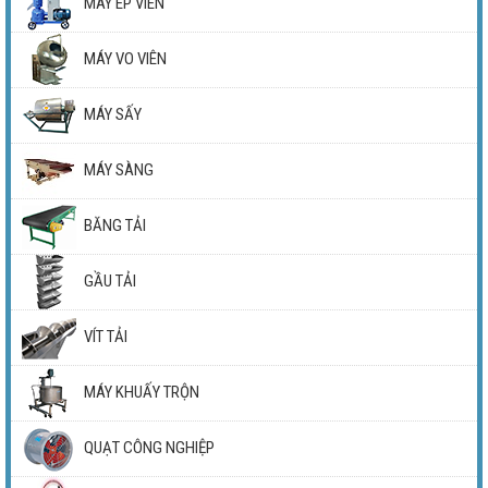
MÁY ÉP VIÊN
MÁY VO VIÊN
MÁY SẤY
MÁY SÀNG
BĂNG TẢI
GẦU TẢI
VÍT TẢI
MÁY KHUẤY TRỘN
QUẠT CÔNG NGHIỆP