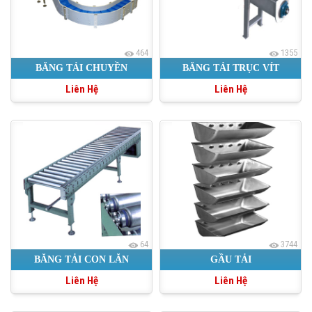
464
1355
BĂNG TẢI CHUYỀN
BĂNG TẢI TRỤC VÍT
Liên Hệ
Liên Hệ
64
3744
BĂNG TẢI CON LĂN
GẦU TẢI
Liên Hệ
Liên Hệ