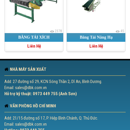
2378
45
BĂNG TẢI XÍCH
Băng Tải Nâng Hạ
Liên Hệ
Liên Hệ
NHÀ MÁY SẢN XUẤT
Add: 27 đường số 29, KCN Sóng Thần 2, Dĩ An, Bình Dương.
Email: sales@dbk.com.vn
Hỗ trợ kỹ thuật: 0973 449 755 (Anh Sơn)
VĂN PHÒNG HỒ CHÍ MINH
Add: 21/15 đường số 17, P. Hiệp Bình Chánh, Q. Thủ Đức.
Email: sales@dbk.com.vn