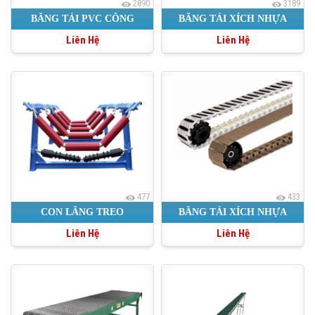
2890
3189
BĂNG TẢI PVC CÔNG
BĂNG TẢI XÍCH NHỰA
Liên Hệ
Liên Hệ
NGHIỆP
TRONG NGÀNH NƯỚC
ĐÓNG CHAI
477
433
CON LĂNG TREO
BĂNG TẢI XÍCH NHỰA
Liên Hệ
Liên Hệ