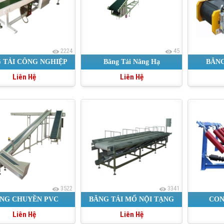
2224
45
 TẢI CÔNG NGHIỆP
Băng Tải Nâng Hạ
BĂNG
Liên Hệ
Liên Hệ
PVC
3522
3341
NG CHUYỀN PVC
BĂNG TẢI MỔ NỘI TẠNG
CON
Liên Hệ
Liên Hệ
CÁ