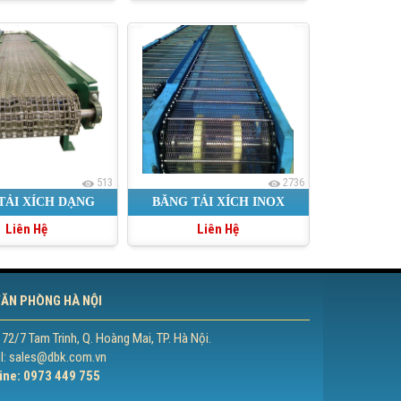
513
2736
TẢI XÍCH DẠNG
BĂNG TẢI XÍCH INOX
Liên Hệ
Liên Hệ
LƯỚI
ĂN PHÒNG HÀ NỘI
 72/7 Tam Trinh, Q. Hoàng Mai, TP. Hà Nội.
l: sales@dbk.com.vn
ine: 0973 449 755