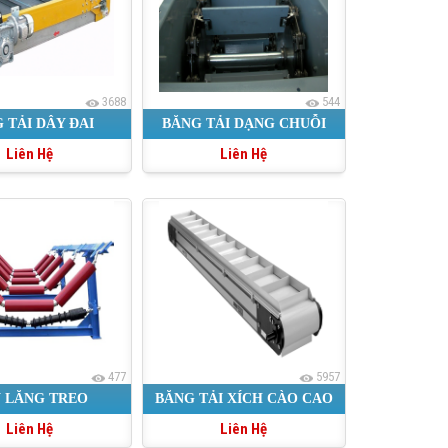
3688
544
 TẢI DÂY ĐAI
BĂNG TẢI DẠNG CHUỖI
Liên Hệ
Liên Hệ
477
5957
 LĂNG TREO
BĂNG TẢI XÍCH CÀO CAO
Liên Hệ
Liên Hệ
SU