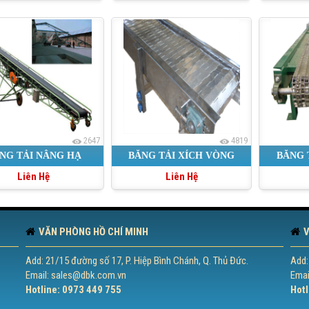
2647
4819
NG TẢI NÂNG HẠ
BĂNG TẢI XÍCH VÒNG
BĂNG 
Liên Hệ
Liên Hệ
TRÒN INOX
VĂN PHÒNG HỒ CHÍ MINH
V
Add: 21/15 đường số 17, P. Hiệp Bình Chánh, Q. Thủ Đức.
Add:
Email: sales@dbk.com.vn
Emai
Hotline: 0973 449 755
Hotl