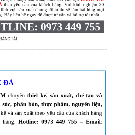
Á
theo yêu cầu của khách hàng. Với kinh nghiệm 20
lĩnh vực sản xuất chúng tôi tự tin sẽ làm hài lòng mọi
. Hãy liên hệ ngay để được tư vấn và hỗ trợ tốt nhất.
TLINE: 0973 449 755
BĂNG TẢI
C ĐÁ
AM
chuyên
thiết kế, sản xuất, chế tạo và
a súc, phân bón, thực phẩm, nguyên liệu,
kế và sản xuất theo yêu cầu của khách hàng
h hàng.
Hotline: 0973 449 755 –
Email
: