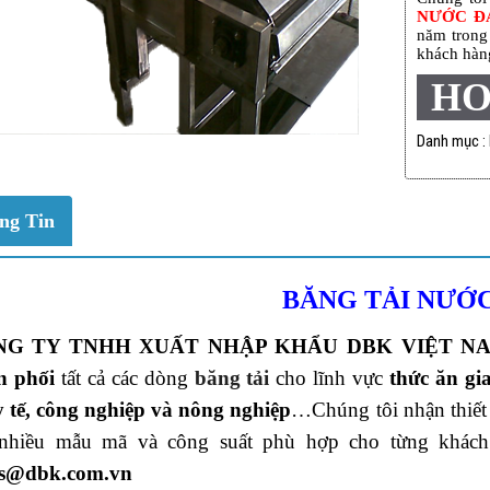
NƯỚC Đ
năm trong 
khách hàng
HO
Danh mục :
ng Tin
BĂNG TẢI NƯỚ
NG TY TNHH XUẤT NHẬP KHẨU DBK VIỆT N
n phối
tất cả các dòng
băng tải
cho lĩnh vực
thức ăn gi
y tế, công nghiệp và nông nghiệp
…Chúng tôi nhận thiết 
 nhiều mẫu mã và công suất phù hợp cho từng khác
es@dbk.com.vn