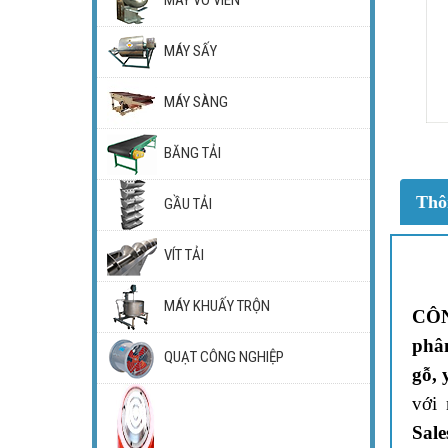
MÁY SẤY
MÁY SÀNG
BĂNG TẢI
Thô
GẦU TẢI
VÍT TẢI
MÁY KHUẤY TRỘN
CÔ
phâ
QUẠT CÔNG NGHIỆP
gỗ, 
với
Sal