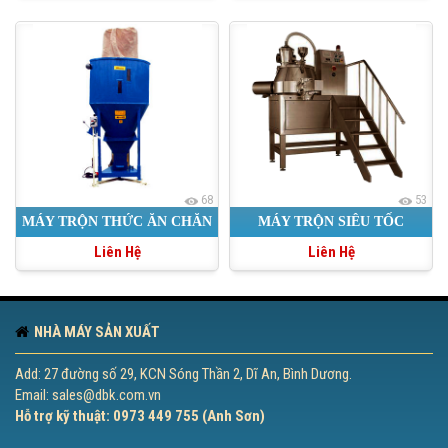
68
53
MÁY TRỘN THỨC ĂN CHĂN
MÁY TRỘN SIÊU TỐC
Liên Hệ
Liên Hệ
NUÔI 2000DM3
NHÀ MÁY SẢN XUẤT
Add: 27 đường số 29, KCN Sóng Thần 2, Dĩ An, Bình Dương.
Email: sales@dbk.com.vn
Hỗ trợ kỹ thuật: 0973 449 755 (Anh Sơn)