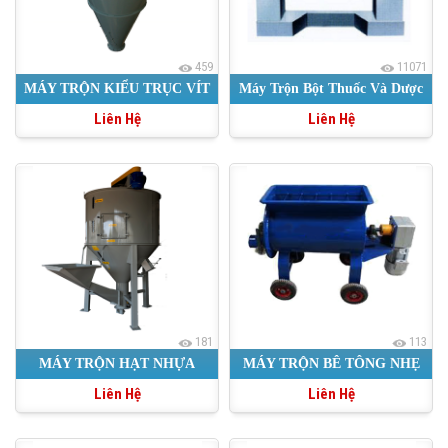
459
11071
MÁY TRỘN KIỂU TRỤC VÍT
Máy Trộn Bột Thuốc Và Dược
Liên Hệ
Liên Hệ
Phẩm
181
113
MÁY TRỘN HẠT NHỰA
MÁY TRỘN BÊ TÔNG NHẸ
Liên Hệ
Liên Hệ