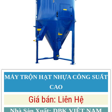
MÁY TRỘN HẠT NHỰA CÔNG SUẤT
CAO
Giá bán: Liên Hệ
Nhà Sản Xuất: DBK VIỆT NAM