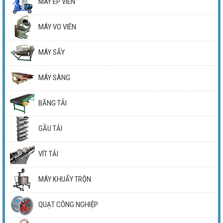
MÁY ÉP VIÊN
MÁY VO VIÊN
MÁY SẤY
MÁY SÀNG
BĂNG TẢI
GẦU TẢI
VÍT TẢI
MÁY KHUẤY TRỘN
QUẠT CÔNG NGHIỆP