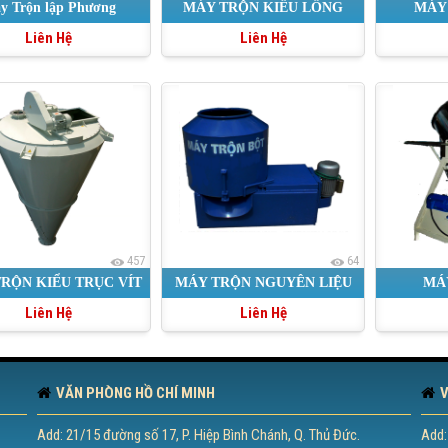
y Trộn lập Phương
MÁY TRỘN KIỂU LỒNG
MÁY
Liên Hệ
Liên Hệ
XOAY
457
64
RỘN KIỂU TRỤC VÍT
MÁY TRỘN NGUYÊN LIỆU
MÁ
Liên Hệ
Liên Hệ
VĂN PHÒNG HỒ CHÍ MINH
V
Add: 21/15 đường số 17, P. Hiệp Bình Chánh, Q. Thủ Đức.
Add: