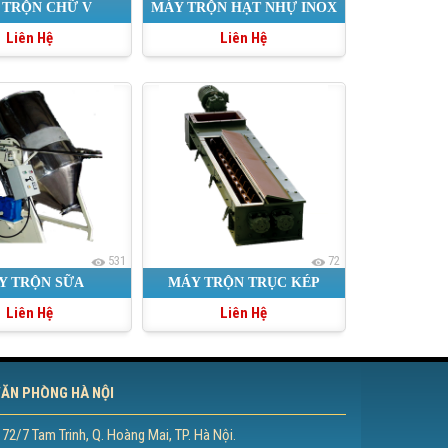
 TRỘN CHỮ V
MÁY TRỘN HẠT NHỰ INOX
Liên Hệ
Liên Hệ
531
72
Y TRỘN SỮA
MÁY TRỘN TRỤC KÉP
Liên Hệ
Liên Hệ
ĂN PHÒNG HÀ NỘI
 72/7 Tam Trinh, Q. Hoàng Mai, TP. Hà Nội.