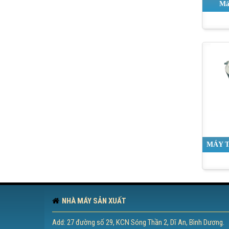
Má
MÁY T
NHÀ MÁY SẢN XUẤT
Add: 27 đường số 29, KCN Sóng Thần 2, Dĩ An, Bình Dương.