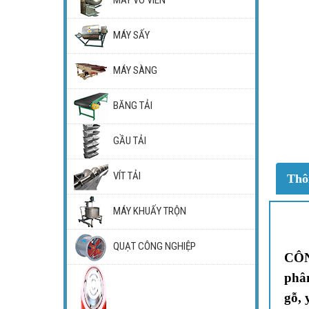
MÁY SẤY
MÁY SÀNG
BĂNG TẢI
GẦU TẢI
VÍT TẢI
Thô
MÁY KHUẤY TRỘN
QUẠT CÔNG NGHIỆP
CÔ
phâ
gỗ, 