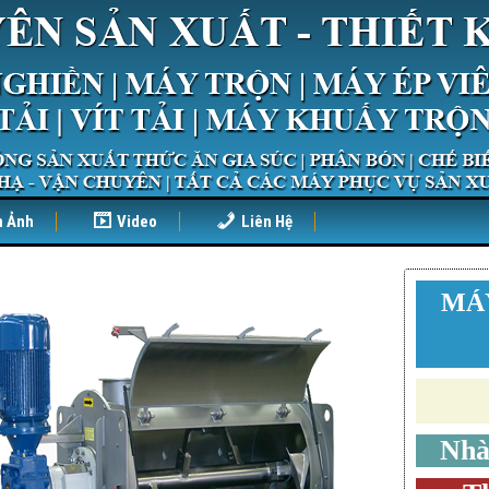
h Ảnh
Video
Liên Hệ
MÁ
Nhà