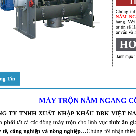
Th
Chúng tôi
NẰM NG
hàng. Với 
tự tin sẽ 
tư vấn và h
HO
Danh mục :
ng Tin
MÁY TRỘN NẰM NGANG C
NG TY TNHH XUẤT NHẬP KHẨU DBK VIỆT N
n phối
tất cả các dòng
máy trộn
cho lĩnh vực
thức ăn gi
y tế, công nghiệp và nông nghiệp
…Chúng tôi nhận thiết 