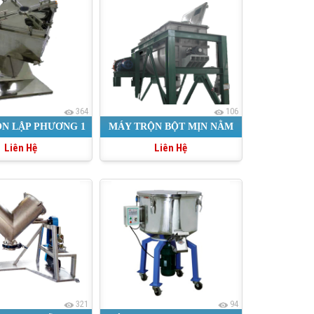
364
106
N LẬP PHƯƠNG 1
MÁY TRỘN BỘT MỊN NẰM
Liên Hệ
Liên Hệ
GỐI
NGANG
321
94