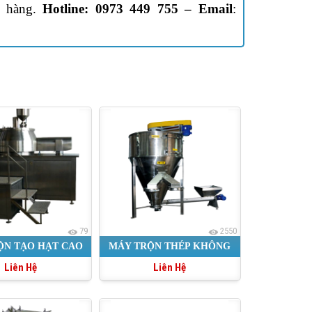
h hàng.
Hotline: 0973 449 755 –
Email
:
79
2550
ỘN TẠO HẠT CAO
MÁY TRỘN THÉP KHÔNG
Liên Hệ
Liên Hệ
TỐC
RỈ