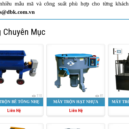
 nhiều mẫu mã và công suất phù hợp cho từng khác
es@dbk.com.vn
 Chuyên Mục
110
81
TRỘN BÊ TÔNG NHẸ
MÁY TRỘN HẠT NHỰA
MÁY TR
Liên Hệ
Liên Hệ
CƯỠNG BỨC