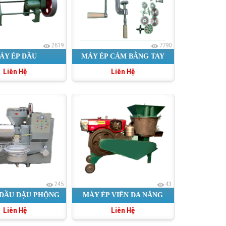
2619
7790
ÁY ÉP DẦU
MÁY ÉP CÁM BẰNG TAY
Liên Hệ
Liên Hệ
CHO CHIM
245
43
 DẦU ĐẬU PHỘNG
MÁY ÉP VIÊN ĐA NĂNG
Liên Hệ
Liên Hệ