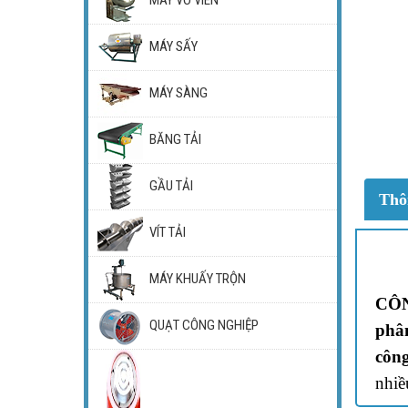
MÁY SẤY
MÁY SÀNG
BĂNG TẢI
GẦU TẢI
Thô
VÍT TẢI
MÁY KHUẤY TRỘN
CÔ
QUẠT CÔNG NGHIỆP
phâ
côn
nhiề