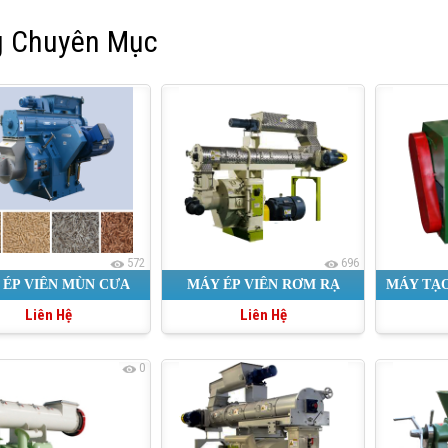
 Chuyên Mục
572
696
 ÉP VIÊN MÙN CƯA
MÁY ÉP VIÊN RƠM RẠ
MÁY TẠO
Liên Hệ
Liên Hệ
CÔNG NGHIỆP
0