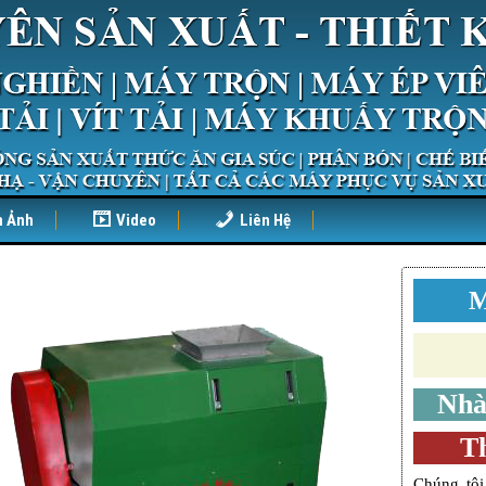
h Ảnh
Video
Liên Hệ
M
Nhà
Th
Chúng tôi