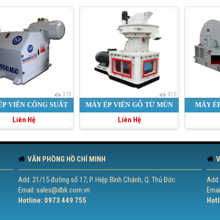
373
415
ÉP VIÊN CÔNG SUẤT
MÁY ÉP VIÊN GỖ TỪ MÙN
MÁY ÉP
Liên Hệ
Liên Hệ
ỚN NHẬP KHẨU
CƯA TRỤ ĐỨNG
CHO TÔ
VĂN PHÒNG HỒ CHÍ MINH
V
Add: 21/15 đường số 17, P. Hiệp Bình Chánh, Q. Thủ Đức.
Add:
Email: sales@dbk.com.vn
Emai
Hotline: 0973 449 755
Hotl