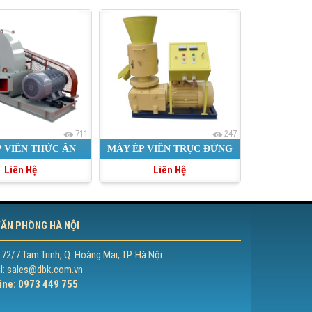
711
247
 VIÊN THỨC ĂN
MÁY ÉP VIÊN TRỤC ĐỨNG
Liên Hệ
Liên Hệ
M CÁ CÔNG SUẤT
NHỎ
ĂN PHÒNG HÀ NỘI
 72/7 Tam Trinh, Q. Hoàng Mai, TP. Hà Nội.
l: sales@dbk.com.vn
ine: 0973 449 755