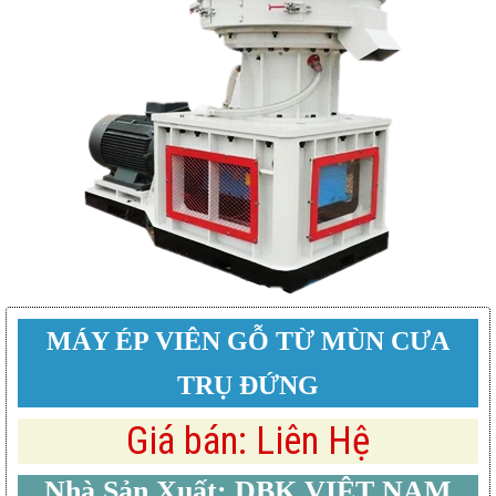
MÁY ÉP VIÊN GỖ TỪ MÙN CƯA
TRỤ ĐỨNG
Giá bán: Liên Hệ
Nhà Sản Xuất: DBK VIỆT NAM