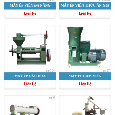
MÁY ÉP VIÊN ĐA NĂNG
MÁY ÉP VIÊN THỨC ĂN GIA
Liên Hệ
Liên Hệ
CẦM
194
67
MÁY ÉP DẦU DỪA
MÁY ÉP CÁM VIÊN
Liên Hệ
Liên Hệ
0