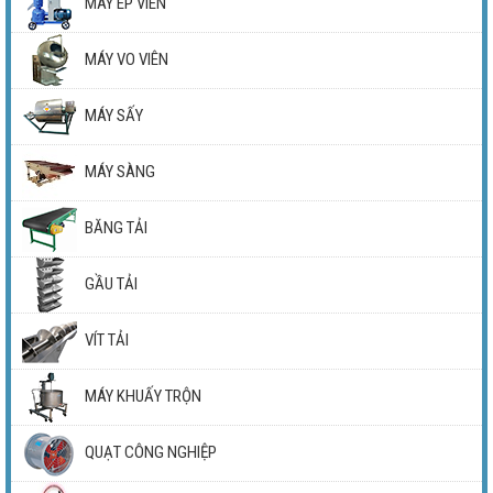
MÁY ÉP VIÊN
MÁY VO VIÊN
MÁY SẤY
MÁY SÀNG
BĂNG TẢI
GẦU TẢI
VÍT TẢI
MÁY KHUẤY TRỘN
QUẠT CÔNG NGHIỆP