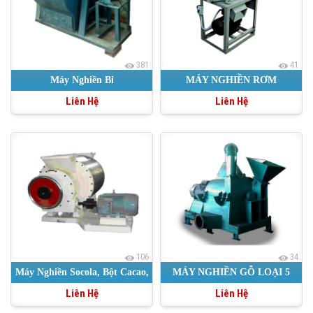
381
41
Máy Nghiền Bi
MÁY NGHIỀN RƠM
Liên Hệ
Liên Hệ
106
34
Máy Nghiền Socola, Bột Cacao,
MÁY NGHIỀN GỖ LOẠI 5
Liên Hệ
Liên Hệ
Nghiền Siêu Mịn
TẤN