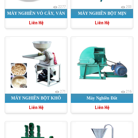
2277
203
MÁY NGHIỀN VỎ CÂY, VÁN
MÁY NGHIỀN BỘT MỊN
Liên Hệ
Liên Hệ
BÓC
271
216
MÁY NGHIỀN BỘT KHÔ
Máy Nghiền Đất
Liên Hệ
Liên Hệ