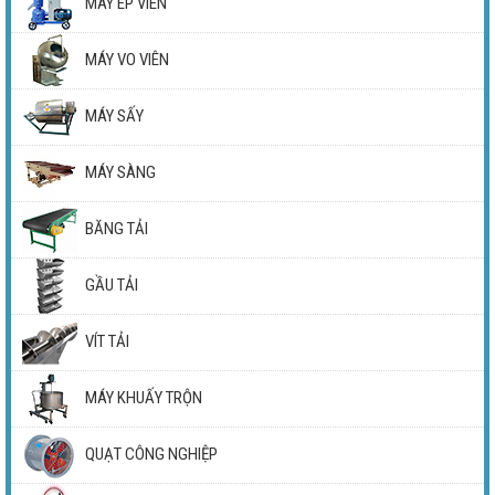
MÁY ÉP VIÊN
MÁY VO VIÊN
MÁY SẤY
MÁY SÀNG
BĂNG TẢI
GẦU TẢI
VÍT TẢI
MÁY KHUẤY TRỘN
QUẠT CÔNG NGHIỆP