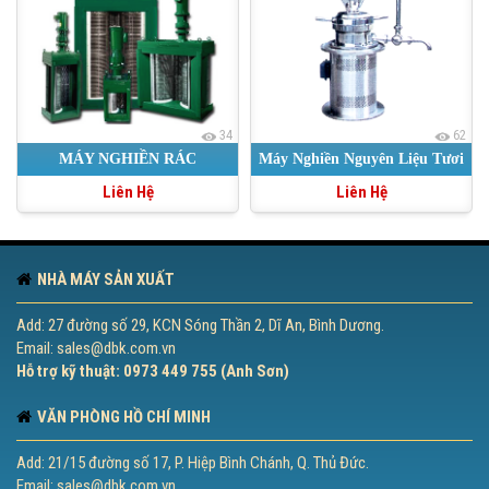
34
62
MÁY NGHIỀN RÁC
Máy Nghiền Nguyên Liệu Tươi
Liên Hệ
Liên Hệ
Ớt, Tỏi, Cà Chua, Đậu Xanh
NHÀ MÁY SẢN XUẤT
Add: 27 đường số 29, KCN Sóng Thần 2, Dĩ An, Bình Dương.
Email: sales@dbk.com.vn
Hỗ trợ kỹ thuật: 0973 449 755 (Anh Sơn)
VĂN PHÒNG HỒ CHÍ MINH
Add: 21/15 đường số 17, P. Hiệp Bình Chánh, Q. Thủ Đức.
Email: sales@dbk.com.vn