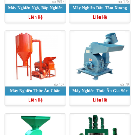
9817
175
Máy Nghiền Ngô, Bắp Nghiền
Máy Nghiền Đầu Tôm Xương
Liên Hệ
Liên Hệ
Bột Giá Tốt
Cá Nguyên Liệu Hải Sản
407
79
Máy Nghiền Thức Ăn Chăn
Máy Nghiền Thức Ăn Gia Súc
Liên Hệ
Liên Hệ
nuôi
Dạng Búa