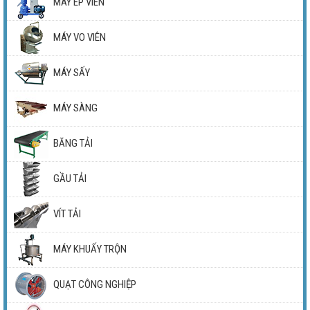
MÁY ÉP VIÊN
MÁY VO VIÊN
MÁY SẤY
MÁY SÀNG
BĂNG TẢI
GẦU TẢI
VÍT TẢI
MÁY KHUẤY TRỘN
QUẠT CÔNG NGHIỆP