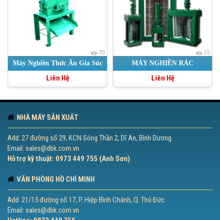
70
35
Máy Nghiền Thức Ăn Gia Súc
MÁY NGHIỀN RÁC
Liên Hệ
Liên Hệ
Kiểu Buồng Thẳng
NHÀ MÁY SẢN XUẤT
Add: 27 đường số 29, KCN Sóng Thần 2, Dĩ An, Bình Dương.
Email: sales@dbk.com.vn
Hỗ trợ kỹ thuật: 0973 449 755 (Anh Sơn)
VĂN PHÒNG HỒ CHÍ MINH
Add: 21/15 đường số 17, P. Hiệp Bình Chánh, Q. Thủ Đức.
Email: sales@dbk.com.vn