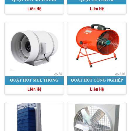
Liên Hệ
Liên Hệ
NGHIỆP
84
336
QUẠT HÚT MÙI, THÔNG
QUẠT HÚT CÔNG NGHIỆP
Liên Hệ
Liên Hệ
GIÓ CHỐNG ỒN
XÁCH TAY