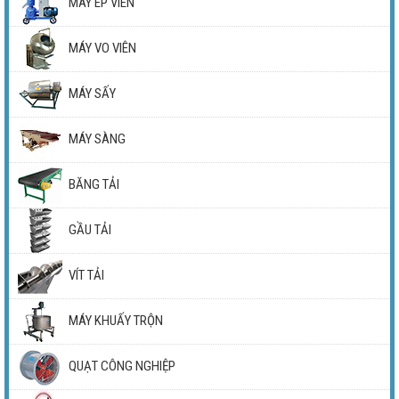
MÁY ÉP VIÊN
MÁY VO VIÊN
MÁY SẤY
MÁY SÀNG
BĂNG TẢI
GẦU TẢI
VÍT TẢI
MÁY KHUẤY TRỘN
QUẠT CÔNG NGHIỆP