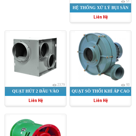
51
HỆ THỐNG XỬ LÝ BỤI SÀN
Liên Hệ
2379
93
QUẠT HÚT 2 ĐẦU VÀO
QUẠT SÒ THỔI KHÍ ÁP CAO
Liên Hệ
Liên Hệ