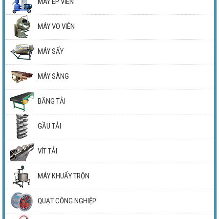
MÁY ÉP VIÊN
MÁY VO VIÊN
MÁY SẤY
MÁY SÀNG
BĂNG TẢI
GẦU TẢI
VÍT TẢI
MÁY KHUẤY TRỘN
QUẠT CÔNG NGHIỆP