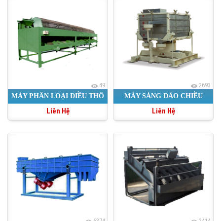
49
2693
MÁY PHÂN LOẠI ĐIỀU THÔ
MÁY SÀNG ĐẢO CHIỀU
Liên Hệ
Liên Hệ
6374
2414