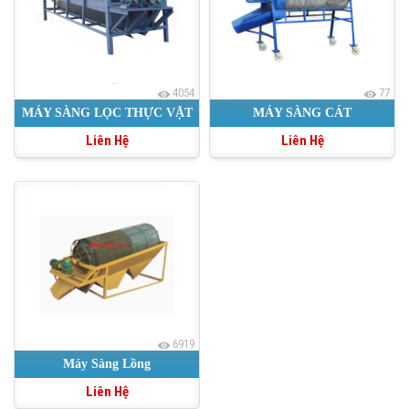
4054
77
MÁY SÀNG LỌC THỰC VẬT
MÁY SÀNG CÁT
Liên Hệ
Liên Hệ
6919
Máy Sàng Lồng
Liên Hệ